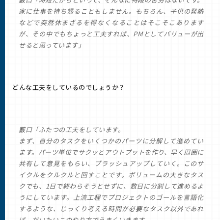
家に仕事を持ち帰ることもしません。もちろん、子供の発熱
などで突然休まざるを得なくなることはそこそこあります
が、その中でもちょっと工夫すれば、PMとしてバリューが出
せると思っています」
どんな工夫をしているのでしょうか？
藪口「ふたつの工夫をしています。
まず、自分のタスクをいくつかのパーツに分解して進めてい
ます。パーツ単位でサクッとアウトプットを作り、早く周囲に
共有して意見をもらい、ブラッシュアップしていく。このサ
イクルをクルクルと回すことです。ボリュームの大きなタス
クでも、1日で終わらそうとせずに、数日に分割して進めるよ
うにしています。上流工程でプロジェクトのゴールを言語化
するような、じっくり考える時間が必要なタスク以外であれ
ば、だいたいこのやり方でうまくいきます。