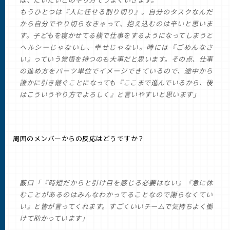
もうひとつは『人に任せる割り切り』。自分のタスクなんだ
から自分でやり切らなきゃって、抱え込むのは辛いと思いま
す。子どもを寝かせてる横で仕事をするようになってしまうと
ヘルシーじゃないし、幸せじゃない。時には『ごめんなさ
い』っていう覚悟を持つのも大事だと思います。その点、仕事
の進め方をパーツ単位でイメージできているので、途中から
誰かに引き継ぐことになっても『ここまで進んでいるから、後
はこういうやり方でよろしく』と言いやすいと思います」
周囲のメンバーからの反応はどうですか？
藪口「『時短だからと引け目を感じる必要はない』『急に休
むことがあるのはみんなわかってることなので謝らなくてい
い』と皆が言ってくれます。すごくいいチームで気持ちよく働
けて助かっています」