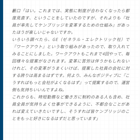
藪口「はい。これまでは、実態に制度が合わなくなったら都
度見直す、ということをしていたのですが、それよりも『社
員が率先してケンブリッジを変革するための仕組み』があっ
たほうが楽しいじゃないですか。
いろいろ調べたら、GE（ゼネラル・エレクトリック社）で
『ワークアウト』という取り組みがあったので、取り入れて
みることにしました。ワークアウトもこれまで4回やって、毎
回様々な提案がなされます。変革に苦労は伴うかもしれない
けれど、その変革がうまくいけば、提案した社員の会社に対
する誇りは高まるはずです。何より、みんなポジティブに『こ
うすればもっと会社がよくなるはず』って提案するので、運営
側も気持ちいいんですよね。
これからも、時短勤務など働き方に制約のある人も含め、社
員全員が気持ちよく仕事ができるように、不都合なことがあ
れば変えていきたいですし、そうすれば皆ケンブリッジのこ
とをもっと好きになるはずだと思っています」