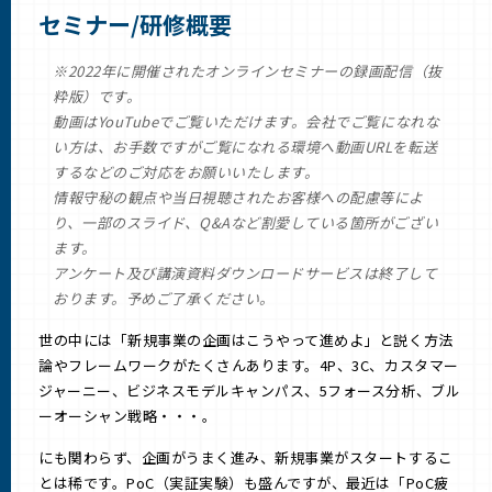
セミナー/研修概要
※2022年に開催されたオンラインセミナーの録画配信（抜
粋版）です。
動画はYouTubeでご覧いただけます。会社でご覧になれな
い方は、お手数ですがご覧になれる環境へ動画URLを転送
するなどのご対応をお願いいたします。
情報守秘の観点や当日視聴されたお客様への配慮等によ
り、一部のスライド、Q&Aなど割愛している箇所がござい
ます。
アンケート及び講演資料ダウンロードサービスは終了して
おります。予めご了承ください。
世の中には「新規事業の企画はこうやって進めよ」と説く方法
論やフレームワークがたくさんあります。4P、3C、カスタマー
ジャーニー、ビジネスモデルキャンパス、5フォース分析、ブル
ーオーシャン戦略・・・。
にも関わらず、企画がうまく進み、新規事業がスタートするこ
とは稀です。PoC（実証実験）も盛んですが、最近は「PoC疲