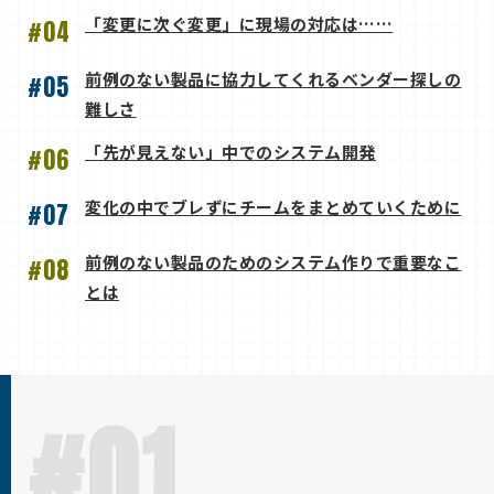
「変更に次ぐ変更」に現場の対応は……
#04
前例のない製品に協力してくれるベンダー探しの
#05
難しさ
「先が見えない」中でのシステム開発
#06
変化の中でブレずにチームをまとめていくために
#07
前例のない製品のためのシステム作りで重要なこ
#08
とは
#01