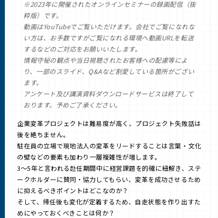
※2023年に開催されたオンラインセミナーの録画配信（抜
粋版）です。
動画はYouTubeでご覧いただけます。会社でご覧になれな
い方は、お手数ですがご覧になれる環境へ動画URLを転送
するなどのご対応をお願いいたします。
情報守秘の観点や当日視聴されたお客様への配慮等によ
り、一部のスライド、Q&Aなど割愛している箇所がござい
ます。
アンケート及び講演資料ダウンロードサービスは終了して
おります。予めご了承ください。
企業変革プロジェクトは難易度が高く、プロジェクト失敗話は
後を絶ちません。
駐在員の立場で現地法人の変革をリードすることは言葉・文化
の壁などの要素も加わり一層複雑性が増します。
3〜5年と言われる赴任期間中に経営課題を的確に紐解き、ステ
ークホルダーに賛同・協力してもらい、変革を成功させるため
に抑えるべきポイントはどこなのか？
そして、帰任後も変化が定着するため、自走状態を作り出すた
めにやっておくべきことは何か？